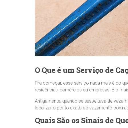
O Que é um Serviço de C
Pra começar, esse serviço nada mais é do qu
residências, comércios ou empresas. E o mais 
Antigamente, quando se suspeitava de vazame
localizar o ponto exato do vazamento com ap
Quais São os Sinais de Q