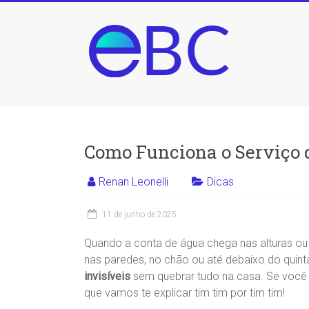
Skip
to
EBC
content
Educação
Brasileira
Conectada
Como Funciona o Serviço
Renan Leonelli
Dicas
11 de junho de 2025
Quando a conta de água chega nas alturas ou
nas paredes, no chão ou até debaixo do quinta
invisíveis
sem quebrar tudo na casa. Se você 
que vamos te explicar tim tim por tim tim!