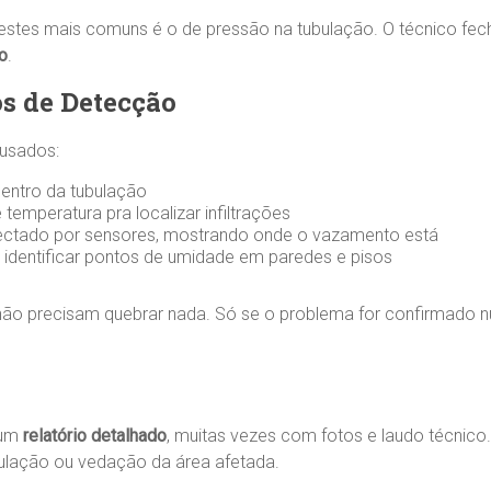
stes mais comuns é o de pressão na tubulação. O técnico fecha
o
.
s de Detecção
 usados:
entro da tubulação
 temperatura pra localizar infiltrações
etectado por sensores, mostrando onde o vazamento está
a identificar pontos de umidade em paredes e pisos
, não precisam quebrar nada. Só se o problema for confirmado n
 um
relatório detalhado
, muitas vezes com fotos e laudo técnico
ulação ou vedação da área afetada.